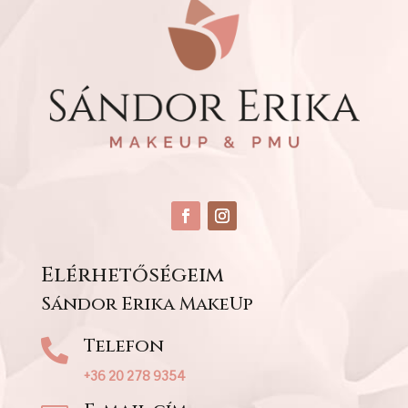
Elérhetőségeim
Sándor Erika MakeUp
Telefon

+36 20 278 9354