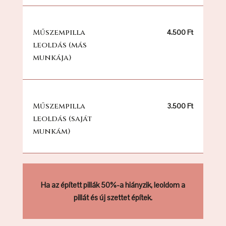
Műszempilla
4.500 Ft
leoldás (más
munkája)
Műszempilla
3.500 Ft
leoldás (saját
munkám)
Ha az épített pillák 50%-a hiányzik, leoldom a
pillát és új szettet építek.