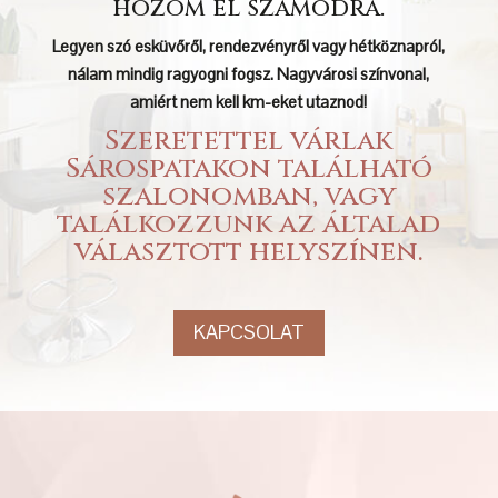
hozom el számodra.
Legyen szó esküvőről, rendezvényről vagy hétköznapról,
nálam mindig ragyogni fogsz. Nagyvárosi színvonal,
amiért nem kell km-eket utaznod!
Szeretettel várlak
Sárospatakon található
szalonomban, vagy
találkozzunk az általad
választott helyszínen.
KAPCSOLAT