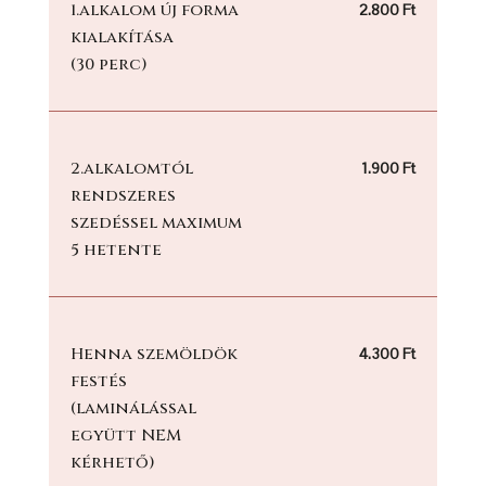
1.alkalom új forma
2.800 Ft
kialakítása
(30 perc)
2.alkalomtól
1.900 Ft
rendszeres
szedéssel maximum
5 hetente
Henna szemöldök
4.3
00 Ft
festés
(laminálással
együtt NEM
kérhető)