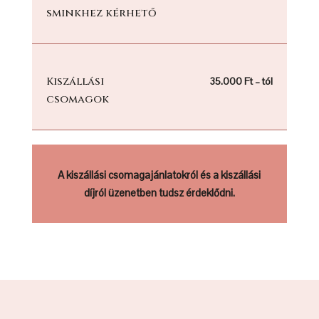
sminkhez kérhető
Kiszállási
35.000 Ft – tól
csomagok
A kiszállási csomagajánlatokról és a kiszállási
díjról üzenetben tudsz érdeklődni.