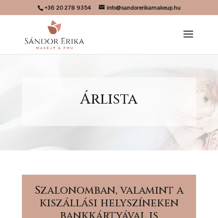
+36 20 278 9354
info@sandorerikamakeup.hu
Árlista
Szalonomban, valamint a
kiszállási helyszíneken
bankkártyával is