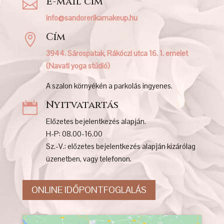
E-mail cím

info@sandorerikamakeup.hu
Cím

3944. Sárospatak, Rákóczi utca 16. 1. emelet
(Navati yoga stúdió)
A szalon környékén a parkolás ingyenes.
Nyitvatartás

Előzetes bejelentkezés alapján.
H-P: 08.00-16.00
Sz.-V.: előzetes bejelentkezés alapján kizárólag
üzenetben, vagy telefonon.
ONLINE IDŐPONTFOGLALÁS