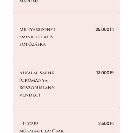
napon)
Menyasszonyi
25.000 Ft
smink kreatív
fotózásra
Alkalmi smink
13.000 Ft
(Örömanya,
koszorúslány,
vendég)
Tincses
2.500 Ft
műszempilla: Csak